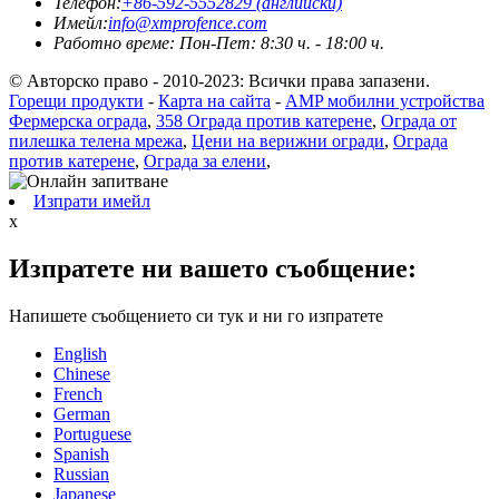
Телефон:
+86-592-5552829 (английски)
Имейл:
info@xmprofence.com
Работно време: Пон-Пет: 8:30 ч. - 18:00 ч.
© Авторско право - 2010-2023: Всички права запазени.
Горещи продукти
-
Карта на сайта
-
AMP мобилни устройства
Фермерска ограда
,
358 Ограда против катерене
,
Ограда от
пилешка телена мрежа
,
Цени на верижни огради
,
Ограда
против катерене
,
Ограда за елени
,
Изпрати имейл
x
Изпратете ни вашето съобщение:
Напишете съобщението си тук и ни го изпратете
English
Chinese
French
German
Portuguese
Spanish
Russian
Japanese