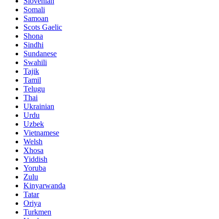
Slovenian
Somali
Samoan
Scots Gaelic
Shona
Sindhi
Sundanese
Swahili
Tajik
Tamil
Telugu
Thai
Ukrainian
Urdu
Uzbek
Vietnamese
Welsh
Xhosa
Yiddish
Yoruba
Zulu
Kinyarwanda
Tatar
Oriya
Turkmen