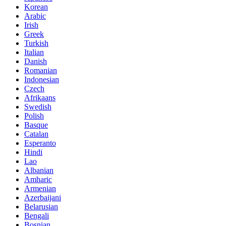
Korean
Arabic
Irish
Greek
Turkish
Italian
Danish
Romanian
Indonesian
Czech
Afrikaans
Swedish
Polish
Basque
Catalan
Esperanto
Hindi
Lao
Albanian
Amharic
Armenian
Azerbaijani
Belarusian
Bengali
Bosnian