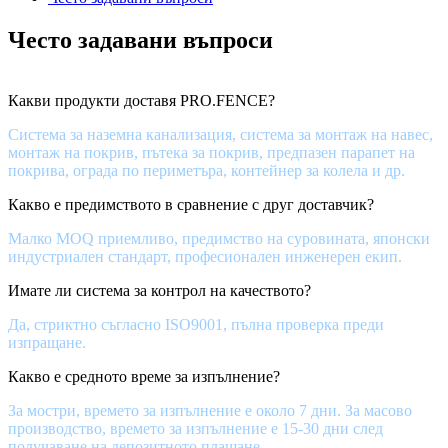
Често задавани въпроси
Какви продукти доставя PRO.FENCE?
Система за наземна канализация, система за монтаж на навес,
монтаж на покрив, пътека за покрив, предпазен парапет на
покрива, ограда по периметъра, контейнер за колела и др.
Какво е предимството в сравнение с друг доставчик?
Малко MOQ приемливо, предимство на суровината, японски
индустриален стандарт, професионален инженерен екип.
Имате ли система за контрол на качеството?
Да, стриктно съгласно ISO9001, пълна проверка преди
изпращане.
Какво е средното време за изпълнение?
За мостри, времето за изпълнение е около 7 дни. За масово
производство, времето за изпълнение е 15-30 дни след
получаване на депозитното плащане.