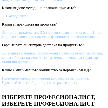
Какви видове методи на плащане приемате?
Т/Т, акредитив
Каква е гаранцията на продукта?
Зависи от продуктите, 3-5 години гаранция за огради, 10-20
години гаранция за слънчева фотоволтаична конструкция.
Гарантирате ли сигурна доставка на продуктите?
Да, нашата фабрика, разположена в северната част на Китай,
която е богата на стоманени материали, може да гарантира
стабилна доставка.
Какво е минималното количество за поръчка (MOQ)?
Приемаме малки минимални количества за поръчка.
Чувствайте се свободни да се свържете с нас.
ИЗБЕРЕТЕ ПРОФЕСИОНАЛИСТ,
ИЗБЕРЕТЕ ПРОФЕСИОНАЛИСТ