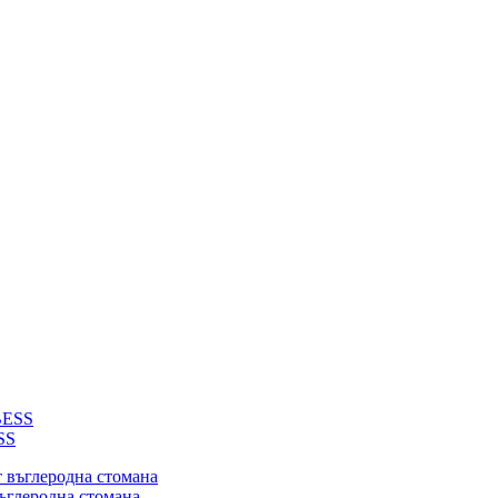
SS
въглеродна стомана