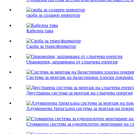
скоба за соларен инвертор
Кабелна тава
Скоба за трансформатор
Оранжерия, захранвана от слънчева енергия
Система за монтаж на баластирани плоски покриви 
Двустранна система за монтаж на слънчева енергия
Алуминиева триъгълна система за монтаж на покри
Стоманена система за еднопилотно монтиране на с