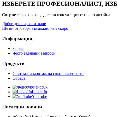
ИЗБЕРЕТЕ ПРОФЕСИОНАЛИСТ, ИЗ
Свържете се с нас още днес за консултация относно дизайна.
Добре дошли, запитване
Ще ви отговоря възможно най-скоро
Информация
За нас
Често задавани въпроси
Продукти
Система за монтаж на слънчева енергия
Ограда
Фейсбук
LinkedIn
YouTube
Последни новини
Адрес:
№ 31 Anling 2-ри път, Сямън, Китай.