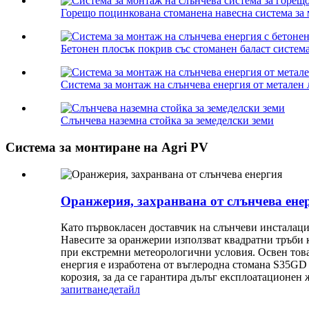
Горещо поцинкована стоманена навесна система за м
Бетонен плосък покрив със стоманен баласт система
Система за монтаж на слънчева енергия от метален 
Слънчева наземна стойка за земеделски земи
Система за монтиране на Agri PV
Оранжерия, захранвана от слънчева ене
Като първокласен доставчик на слънчеви инсталаци
Навесите за оранжерии използват квадратни тръби 
при екстремни метеорологични условия. Освен това
енергия е изработена от въглеродна стомана S35GD
корозия, за да се гарантира дълъг експлоатационен
запитване
детайл