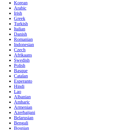
Korean
Arabic
Irish
Greek
Turkish
Italian
Danish
Romanian
Indonesian
Czech
Afrikaans
Swedish
Polish
Basque
Catalan
Esperanto
Hindi
Lao
Albanian
Amharic
Armenian
Azerbaijani
Belarusian
Bengali
Bosnian