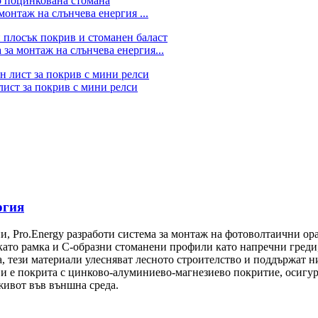
онтаж на слънчева енергия ...
 за монтаж на слънчева енергия...
лист за покрив с мини релси
ргия
и, Pro.Energy разработи система за монтаж на фотоволтаични ор
като рамка и C-образни стоманени профили като напречни греди,
, тези материали улесняват лесното строителство и поддържат н
 и е покрита с цинково-алуминиево-магнезиево покритие, осигу
 живот във външна среда.