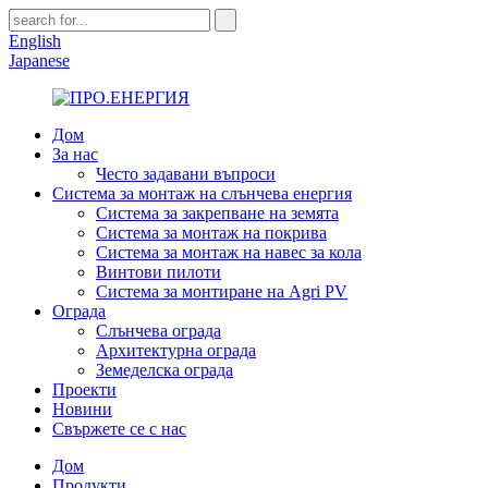
English
Japanese
Дом
За нас
Често задавани въпроси
Система за монтаж на слънчева енергия
Система за закрепване на земята
Система за монтаж на покрива
Система за монтаж на навес за кола
Винтови пилоти
Система за монтиране на Agri PV
Ограда
Слънчева ограда
Архитектурна ограда
Земеделска ограда
Проекти
Новини
Свържете се с нас
Дом
Продукти