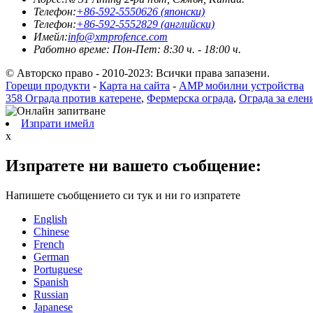
Телефон:
+86-592-5550626 (японски)
Телефон:
+86-592-5552829 (английски)
Имейл:
info@xmprofence.com
Работно време: Пон-Пет: 8:30 ч. - 18:00 ч.
© Авторско право - 2010-2023: Всички права запазени.
Горещи продукти
-
Карта на сайта
-
AMP мобилни устройства
358 Ограда против катерене
,
Фермерска ограда
,
Ограда за елен
Изпрати имейл
x
Изпратете ни вашето съобщение:
Напишете съобщението си тук и ни го изпратете
English
Chinese
French
German
Portuguese
Spanish
Russian
Japanese