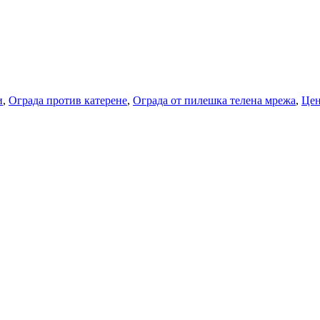
и
,
Ограда против катерене
,
Ограда от пилешка телена мрежа
,
Цен