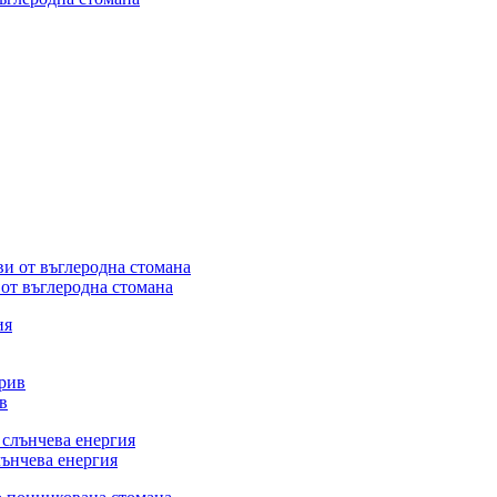
от въглеродна стомана
в
лънчева енергия