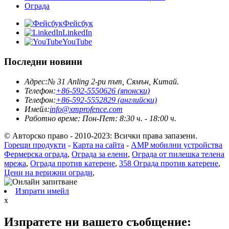
Ограда
Фейсбук
LinkedIn
YouTube
Последни новини
Адрес:
№ 31 Anling 2-ри път, Сямън, Китай.
Телефон:
+86-592-5550626 (японски)
Телефон:
+86-592-5552829 (английски)
Имейл:
info@xmprofence.com
Работно време: Пон-Пет: 8:30 ч. - 18:00 ч.
© Авторско право - 2010-2023: Всички права запазени.
Горещи продукти
-
Карта на сайта
-
AMP мобилни устройства
Фермерска ограда
,
Ограда за елени
,
Ограда от пилешка телена
мрежа
,
Ограда против катерене
,
358 Ограда против катерене
,
Цени на верижни огради
,
Изпрати имейл
x
Изпратете ни вашето съобщение: