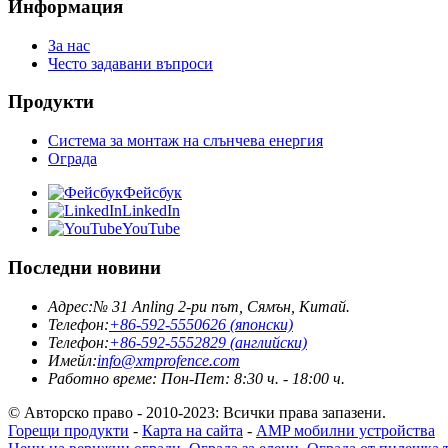
Информация
За нас
Често задавани въпроси
Продукти
Система за монтаж на слънчева енергия
Ограда
Фейсбук
LinkedIn
YouTube
Последни новини
Адрес:
№ 31 Anling 2-ри път, Сямън, Китай.
Телефон:
+86-592-5550626 (японски)
Телефон:
+86-592-5552829 (английски)
Имейл:
info@xmprofence.com
Работно време: Пон-Пет: 8:30 ч. - 18:00 ч.
© Авторско право - 2010-2023: Всички права запазени.
Горещи продукти
-
Карта на сайта
-
AMP мобилни устройства