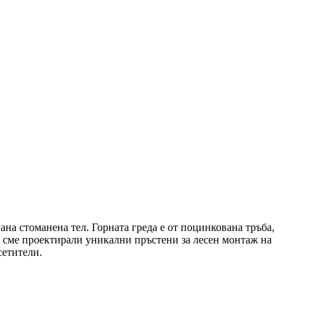
ана стоманена тел. Горната греда е от поцинкована тръба,
б сме проектирали уникални пръстени за лесен монтаж на
сетители.