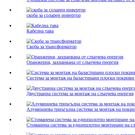
скоба за соларен инвертор
Кабелна тава
Скоба за трансформатор
Оранжерия, захранвана от слънчева енергия
Система за монтаж на баластирани плоски покриви 
Двустранна система за монтаж на слънчева енергия
Алуминиева триъгълна система за монтаж на покри
Стоманена система за еднопилотно монтиране на с