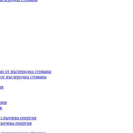
от въглеродна стомана
в
лънчева енергия