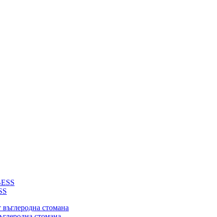
SS
въглеродна стомана