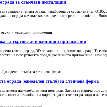
ограда за слънчеви инсталации
 заварена телена ограда, изработена от стоманена тел Q195, с V
одавана ограда в Азиатско-тихоокеанския регион, особено в Япон
режа за търговски и жилищни приложения
аварена телена ограда, 3D ограден панел, защитна ограда. Тя е по
аботка на повърхността поради различното приложение. Тази огра
а ограда (едноделен стълб) за слънчева ферма
а слънчеви паркове/слънчеви централи. Затова се нарича още „ог
се използват стълбове на парче, за да се спестят разходи и да се