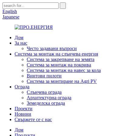
English
Japanese
Дом
За нас
Често задавани въпроси
Система за монтаж на слънчева енергия
Система за закрепване на земята
Система за монтаж на покрива
Система за монтаж на навес за кола
Винтови пилоти
Система за монтиране на Agri PV
Ограда
Слънчева ограда
Архитектурна ограда
Земеделска ограда
Проекти
Новини
Свържете се с нас
Дом
Продукти