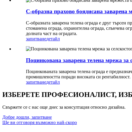
C-образна прахово боядисана заварена 
C-образната заварена телена ограда е друг търсен 
стоманена ограда, охранителна ограда, слънчева огр
долната част на оградата.
запитване
детайл
Поцинкована заварена телена мрежа за
Поцинкованата заварена телена ограда е предназнач
промишлеността поради високата си рентабилност.
запитване
детайл
ИЗБЕРЕТЕ ПРОФЕСИОНАЛИСТ, ИЗ
Свържете се с нас още днес за консултация относно дизайна.
Добре дошли, запитване
Ще ви отговоря възможно най-скоро