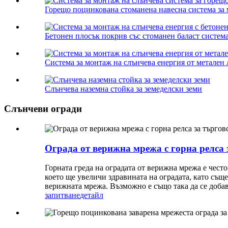
Горещо поцинкована стоманена навесна система за м
Бетонен плосък покрив със стоманен баласт система
Система за монтаж на слънчева енергия от метален 
Слънчева наземна стойка за земеделски земи
Слънчеви огради
Ограда от верижна мрежа с горна релса
Горната греда на оградата от верижна мрежа е чест
което ще увеличи здравината на оградата, като съ
верижната мрежа. Възможно е също така да се добав
запитване
детайл