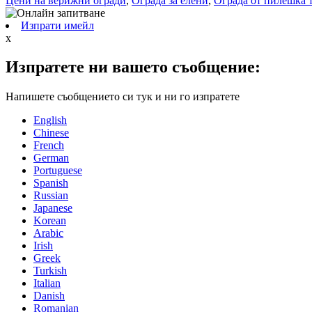
Цени на верижни огради
,
Ограда за елени
,
Ограда от пилешка 
Изпрати имейл
x
Изпратете ни вашето съобщение:
Напишете съобщението си тук и ни го изпратете
English
Chinese
French
German
Portuguese
Spanish
Russian
Japanese
Korean
Arabic
Irish
Greek
Turkish
Italian
Danish
Romanian