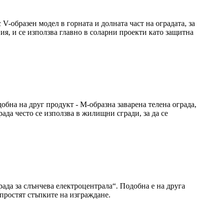
-образен модел в горната и долната част на оградата, за
ия, и се използва главно в соларни проекти като защитна
добна на друг продукт - М-образна заварена телена ограда,
да често се използва в жилищни сгради, за да се
рада за слънчева електроцентрала“. Подобна е на друга
 опростят стъпките на изграждане.