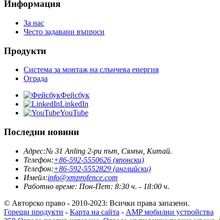
Информация
За нас
Често задавани въпроси
Продукти
Система за монтаж на слънчева енергия
Ограда
Фейсбук
LinkedIn
YouTube
Последни новини
Адрес:
№ 31 Anling 2-ри път, Сямън, Китай.
Телефон:
+86-592-5550626 (японски)
Телефон:
+86-592-5552829 (английски)
Имейл:
info@xmprofence.com
Работно време: Пон-Пет: 8:30 ч. - 18:00 ч.
© Авторско право - 2010-2023: Всички права запазени.
Горещи продукти
-
Карта на сайта
-
AMP мобилни устройства