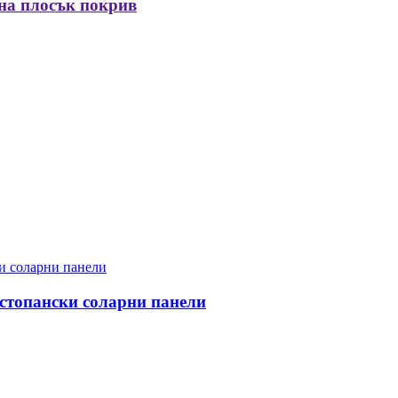
 на плосък покрив
остопански соларни панели