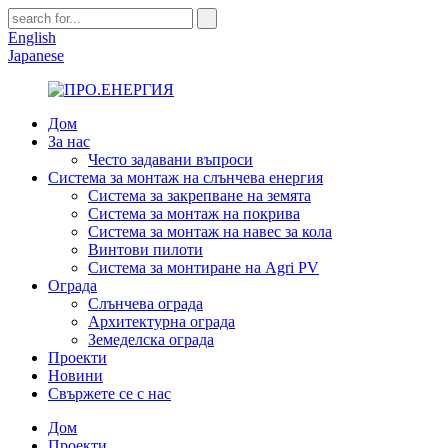
English
Japanese
Дом
За нас
Често задавани въпроси
Система за монтаж на слънчева енергия
Система за закрепване на земята
Система за монтаж на покрива
Система за монтаж на навес за кола
Винтови пилоти
Система за монтиране на Agri PV
Ограда
Слънчева ограда
Архитектурна ограда
Земеделска ограда
Проекти
Новини
Свържете се с нас
Дом
Проекти