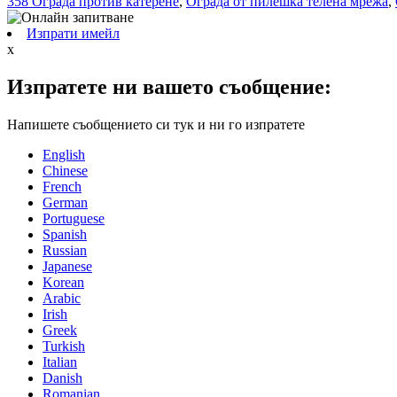
358 Ограда против катерене
,
Ограда от пилешка телена мрежа
,
Изпрати имейл
x
Изпратете ни вашето съобщение:
Напишете съобщението си тук и ни го изпратете
English
Chinese
French
German
Portuguese
Spanish
Russian
Japanese
Korean
Arabic
Irish
Greek
Turkish
Italian
Danish
Romanian