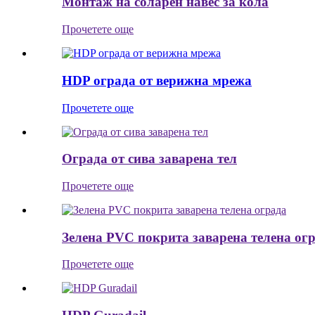
Монтаж на соларен навес за кола
Прочетете още
HDP ограда от верижна мрежа
Прочетете още
Ограда от сива заварена тел
Прочетете още
Зелена PVC покрита заварена телена ог
Прочетете още