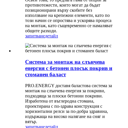
противотежести, които могат да бъдат
позиционирани върху скобите без
използване на крепежни елементи, като по
този начин се опростява и ускорява процеса
на монтаж, като същевременно се намаляват
общите разходи.
запитване
детайл
Система за монтаж на слънчева
енергия с бетонен плосък покрив и
стоманен баласт
PRO.ENERGY доставя баластова система за
монтаж на слънчева енергия за покриви,
подходяща за плоски бетонни покриви.
Изработена от въглеродна стомана,
проектирана с по-здрава конструкция с
хоризонтални релси за по-добра здравина,
издържаща на високо налягане на сняг и
вятър.
запитване
детайл