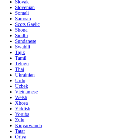
Slovak
Slovenian
Somali
Samoan
Scots Gaelic
Shona
Sindhi
Sundanese
Swahili
Tajik
Tamil
Telugu
Thai
Ukrainian
Urdu
Uzbek
Vietnamese
Welsh
Xhosa
Yiddish
Yoruba
Zulu
Kinyarwanda
Tatar
Oriya