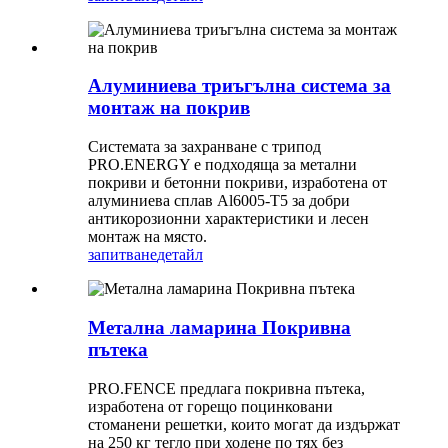
Алуминиева триъгълна система за
монтаж на покрив
Системата за захранване с трипод
PRO.ENERGY е подходяща за метални
покриви и бетонни покриви, изработена от
алуминиева сплав Al6005-T5 за добри
антикорозионни характеристики и лесен
монтаж на място.
запитване
детайл
Метална ламарина Покривна
пътека
PRO.FENCE предлага покривна пътека,
изработена от горещо поцинковани
стоманени решетки, които могат да издържат
на 250 кг тегло при ходене по тях без