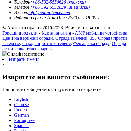
Телефон:
+86-592-5550626 (японски)
Телефон:
+86-592-5552829 (английски)
Имейл:
info@xmprofence.com
Работно време: Пон-Пет: 8:30 ч. - 18:00 ч.
© Авторско право - 2010-2023: Всички права запазени.
Горещи продукти
-
Карта на сайта
-
AMP мобилни устройства
Цени на верижни огради
,
Ограда за елени
,
358 Ограда против
катерене
,
Ограда против катерене
,
Фермерска ограда
,
Ограда
от пилешка телена мрежа
,
Изпрати имейл
x
Изпратете ни вашето съобщение:
Напишете съобщението си тук и ни го изпратете
English
Chinese
French
German
Portuguese
Spanish
Russian