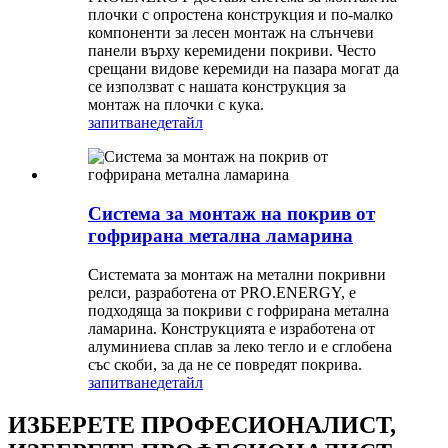
плочки с опростена конструкция и по-малко
компоненти за лесен монтаж на слънчеви
панели върху керемидени покриви. Често
срещани видове керемиди на пазара могат да
се използват с нашата конструкция за
монтаж на плочки с кука.
запитване
детайл
Система за монтаж на покрив от
гофрирана метална ламарина
Системата за монтаж на метални покривни
релси, разработена от PRO.ENERGY, е
подходяща за покриви с гофрирана метална
ламарина. Конструкцията е изработена от
алуминиева сплав за леко тегло и е сглобена
със скоби, за да не се повредят покрива.
запитване
детайл
ИЗБЕРЕТЕ ПРОФЕСИОНАЛИСТ,