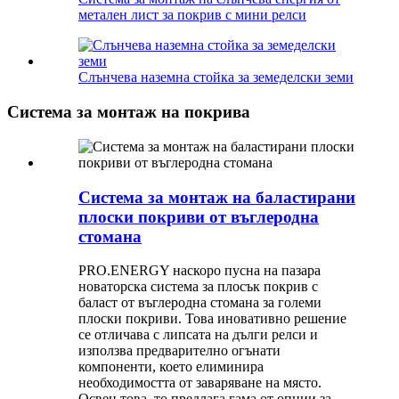
метален лист за покрив с мини релси
Слънчева наземна стойка за земеделски земи
Система за монтаж на покрива
Система за монтаж на баластирани
плоски покриви от въглеродна
стомана
PRO.ENERGY наскоро пусна на пазара
новаторска система за плосък покрив с
баласт от въглеродна стомана за големи
плоски покриви. Това иновативно решение
се отличава с липсата на дълги релси и
използва предварително огънати
компоненти, което елиминира
необходимостта от заваряване на място.
Освен това, то предлага гама от опции за