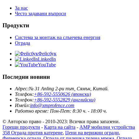
За нас
Често задавани въпроси
Продукти
Система за монтаж на слънчева енергия
Ограда
Фейсбук
LinkedIn
YouTube
Последни новини
Адрес:
№ 31 Anling 2-ри път, Сямън, Китай.
Телефон:
+86-592-5550626 (японски)
Телефон:
+86-592-5552829 (английски)
Имейл:
info@xmprofence.com
Работно време: Пон-Пет: 8:30 ч. - 18:00 ч.
© Авторско право - 2010-2023: Всички права запазени.
Горещи продукти
-
Карта на сайта
-
AMP мобилни устройства
358 Ограда против катерене
,
Цени на верижни огради
,
Фермерска ограда
,
Ограда от пилешка телена мрежа
,
Ограда