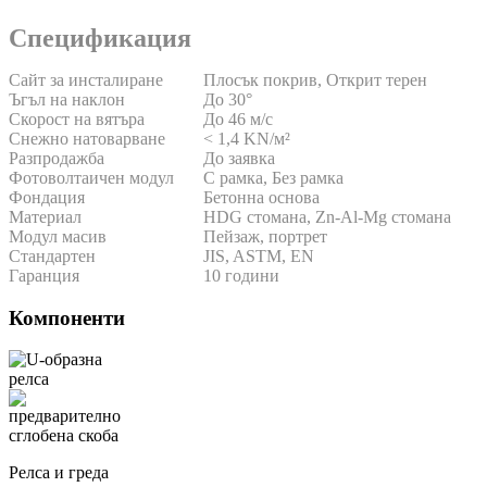
Спецификация
Сайт за инсталиране
Плосък покрив, Открит терен
Ъгъл на наклон
До 30°
Скорост на вятъра
До 46 м/с
Снежно натоварване
< 1,4 KN/м²
Разпродажба
До заявка
Фотоволтаичен модул
С рамка, Без рамка
Фондация
Бетонна основа
Материал
HDG стомана, Zn-Al-Mg стомана
Модул масив
Пейзаж, портрет
Стандартен
JIS, ASTM, EN
Гаранция
10 години
Компоненти
Релса и греда