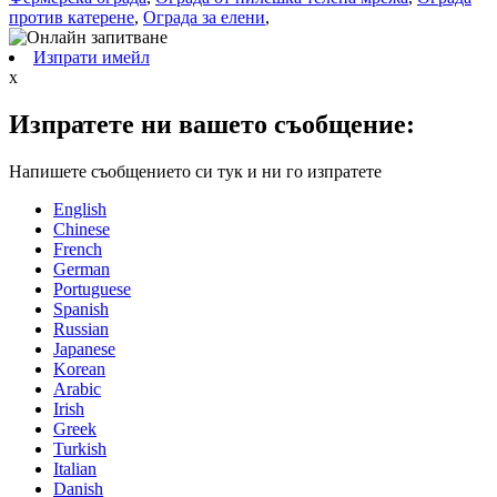
против катерене
,
Ограда за елени
,
Изпрати имейл
x
Изпратете ни вашето съобщение:
Напишете съобщението си тук и ни го изпратете
English
Chinese
French
German
Portuguese
Spanish
Russian
Japanese
Korean
Arabic
Irish
Greek
Turkish
Italian
Danish