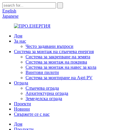
English
Japanese
Дом
За нас
Често задавани въпроси
Система за монтаж на слънчева енергия
Система за закрепване на земята
Система за монтаж на покрива
Система за монтаж на навес за кола
Винтови пилоти
Система за монтиране на Agri PV
Ограда
Слънчева ограда
Архитектурна ограда
Земеделска ограда
Проекти
Новини
Свържете се с нас
Дом
Продукти