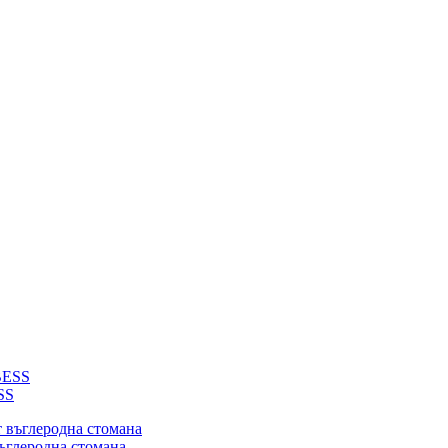
SS
въглеродна стомана