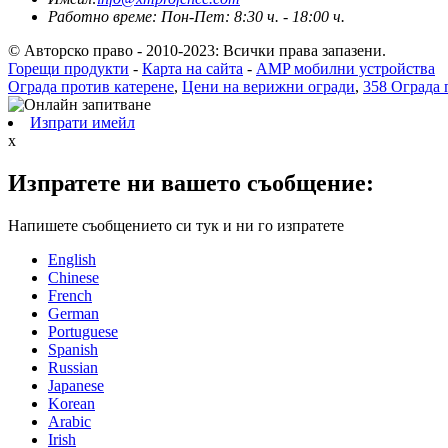
Работно време: Пон-Пет: 8:30 ч. - 18:00 ч.
© Авторско право - 2010-2023: Всички права запазени.
Горещи продукти
-
Карта на сайта
-
AMP мобилни устройства
Ограда против катерене
,
Цени на верижни огради
,
358 Ограда 
Изпрати имейл
x
Изпратете ни вашето съобщение:
Напишете съобщението си тук и ни го изпратете
English
Chinese
French
German
Portuguese
Spanish
Russian
Japanese
Korean
Arabic
Irish