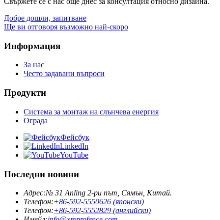
Свържете се с нас още днес за консултация относно дизайна.
Добре дошли, запитване
Ще ви отговоря възможно най-скоро
Информация
За нас
Често задавани въпроси
Продукти
Система за монтаж на слънчева енергия
Ограда
Фейсбук
LinkedIn
YouTube
Последни новини
Адрес:
№ 31 Anling 2-ри път, Сямън, Китай.
Телефон:
+86-592-5550626 (японски)
Телефон:
+86-592-5552829 (английски)
Имейл:
info@xmprofence.com