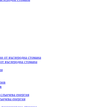
от въглеродна стомана
в
лънчева енергия