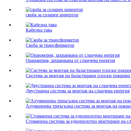
скоба за соларен инвертор
Кабелна тава
Скоба за трансформатор
Оранжерия, захранвана от слънчева енергия
Система за монтаж на баластирани плоски покриви 
Двустранна система за монтаж на слънчева енергия
Алуминиева триъгълна система за монтаж на покри
Стоманена система за еднопилотно монтиране на с