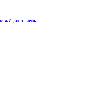
режа
,
Ограда за елени
,