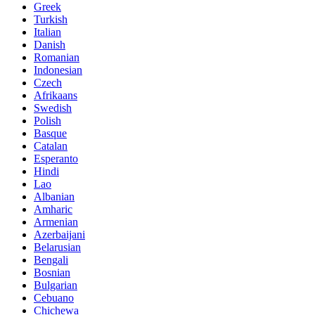
Greek
Turkish
Italian
Danish
Romanian
Indonesian
Czech
Afrikaans
Swedish
Polish
Basque
Catalan
Esperanto
Hindi
Lao
Albanian
Amharic
Armenian
Azerbaijani
Belarusian
Bengali
Bosnian
Bulgarian
Cebuano
Chichewa