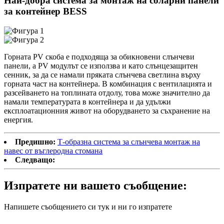
Най-добра система за монтаж на соларни панели
за контейнер BESS
Горната PV скоба е подходяща за обикновени слънчеви
панели, а PV модулът се използва и като слънцезащитен
сенник, за да се намали пряката слънчева светлина върху
горната част на контейнера. В комбинация с вентилацията и
разсейването на топлината отдолу, това може значително да
намали температурата в контейнера и да удължи
експлоатационния живот на оборудването за съхранение на
енергия.
Предишно:
Т-образна система за слънчева монтаж на
навес от въглеродна стомана
Следващо:
Изпратете ни вашето съобщение:
Напишете съобщението си тук и ни го изпратете