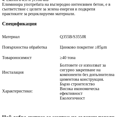
Елиминира употребата на въглеродно интензивен бетон, е в
съответствие с целите за зелена енергия и подкрепя
практиките за рециклируеми материали.
Спецификация
Материал
Q355B/S355JR
Повърхностна обработка
Цинково покритие ≥85μm
Товароносимост
≥40 тона
Болтовете се използват за
сигурно закрепване на
Инсталация
компоненти без допълнителна
циментова конструкция.
Бързо строителство
Висока икономическа
Характеристики:
ефективност
Екологичност