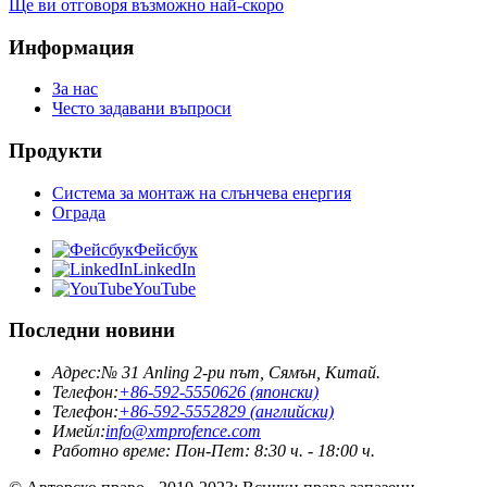
Ще ви отговоря възможно най-скоро
Информация
За нас
Често задавани въпроси
Продукти
Система за монтаж на слънчева енергия
Ограда
Фейсбук
LinkedIn
YouTube
Последни новини
Адрес:
№ 31 Anling 2-ри път, Сямън, Китай.
Телефон:
+86-592-5550626 (японски)
Телефон:
+86-592-5552829 (английски)
Имейл:
info@xmprofence.com
Работно време: Пон-Пет: 8:30 ч. - 18:00 ч.