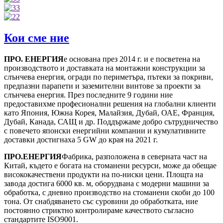
Кои сме ние
ПРО. ЕНЕРГИЯ
е основана през 2014 г. и е посветена на
производството и доставката на монтажни конструкции за
слънчева енергия, огради по периметъра, пътеки за покриви,
предпазни парапети и заземителни винтове за проекти за
слънчева енергия. През последните 9 години ние
предоставихме професионални решения на глобални клиенти
като Япония, Южна Корея, Малайзия, Дубай, ОАЕ, Франция,
Дубай, Канада, САЩ и др. Поддържаме добро сътрудничество
с повечето японски енергийни компании и кумулативните
доставки достигнаха 5 GW до края на 2021 г.
ПРО.ЕНЕРГИЯ
Фабрика, разположена в северната част на
Китай, където е богата на стоманени ресурси, може да обещае
висококачествени продукти на по-ниски цени. Площта на
завода достига 6000 кв. м, оборудвана с модерни машини за
обработка, с дневно производство на стоманени скоби до 100
тона. От снабдяването със суровини до обработката, ние
постоянно стриктно контролираме качеството съгласно
стандартите ISO9001.