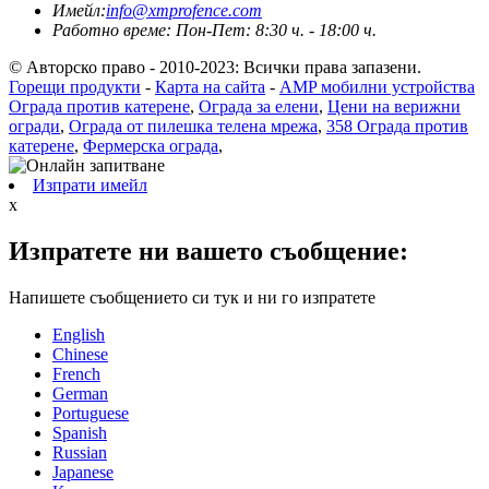
Имейл:
info@xmprofence.com
Работно време: Пон-Пет: 8:30 ч. - 18:00 ч.
© Авторско право - 2010-2023: Всички права запазени.
Горещи продукти
-
Карта на сайта
-
AMP мобилни устройства
Ограда против катерене
,
Ограда за елени
,
Цени на верижни
огради
,
Ограда от пилешка телена мрежа
,
358 Ограда против
катерене
,
Фермерска ограда
,
Изпрати имейл
x
Изпратете ни вашето съобщение:
Напишете съобщението си тук и ни го изпратете
English
Chinese
French
German
Portuguese
Spanish
Russian
Japanese