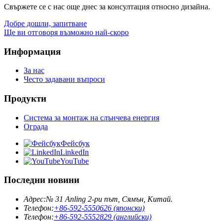
Свържете се с нас още днес за консултация относно дизайна.
Добре дошли, запитване
Ще ви отговоря възможно най-скоро
Информация
За нас
Често задавани въпроси
Продукти
Система за монтаж на слънчева енергия
Ограда
Фейсбук
LinkedIn
YouTube
Последни новини
Адрес:
№ 31 Anling 2-ри път, Сямън, Китай.
Телефон:
+86-592-5550626 (японски)
Телефон:
+86-592-5552829 (английски)