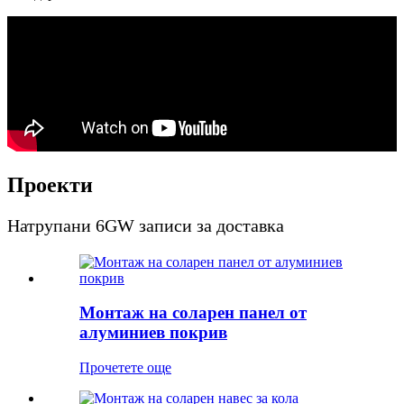
Проекти
Натрупани 6GW записи за доставка
Монтаж на соларен панел от
алуминиев покрив
Прочетете още