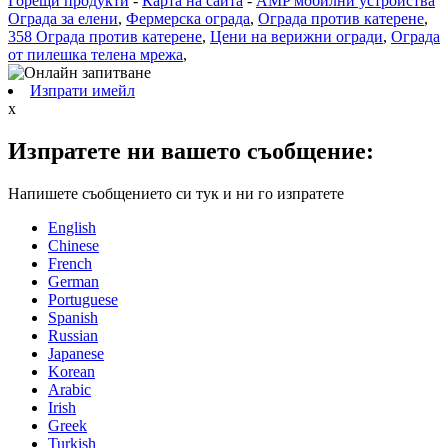
Горещи продукти
-
Карта на сайта
-
AMP мобилни устройства
Ограда за елени
,
Фермерска ограда
,
Ограда против катерене
,
358 Ограда против катерене
,
Цени на верижни огради
,
Ограда
от пилешка телена мрежа
,
Изпрати имейл
x
Изпратете ни вашето съобщение:
Напишете съобщението си тук и ни го изпратете
English
Chinese
French
German
Portuguese
Spanish
Russian
Japanese
Korean
Arabic
Irish
Greek
Turkish