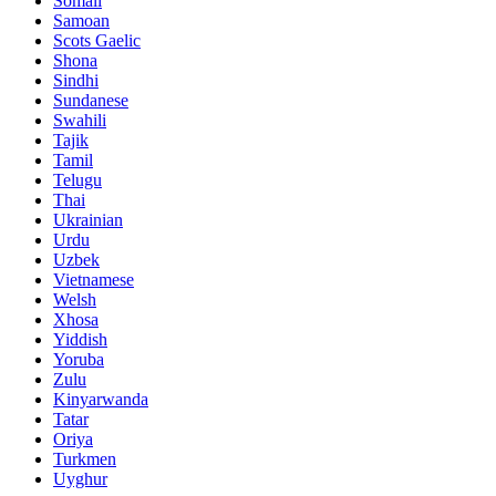
Somali
Samoan
Scots Gaelic
Shona
Sindhi
Sundanese
Swahili
Tajik
Tamil
Telugu
Thai
Ukrainian
Urdu
Uzbek
Vietnamese
Welsh
Xhosa
Yiddish
Yoruba
Zulu
Kinyarwanda
Tatar
Oriya
Turkmen
Uyghur