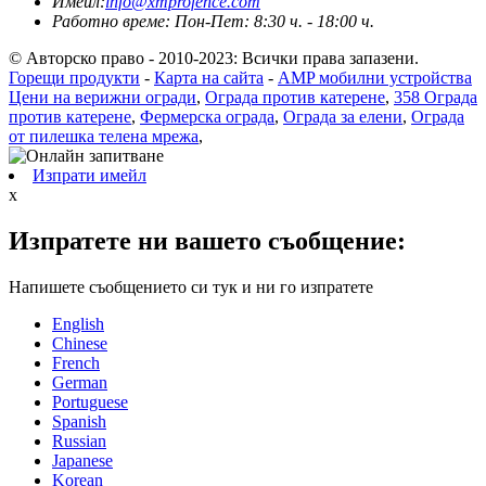
Имейл:
info@xmprofence.com
Работно време: Пон-Пет: 8:30 ч. - 18:00 ч.
© Авторско право - 2010-2023: Всички права запазени.
Горещи продукти
-
Карта на сайта
-
AMP мобилни устройства
Цени на верижни огради
,
Ограда против катерене
,
358 Ограда
против катерене
,
Фермерска ограда
,
Ограда за елени
,
Ограда
от пилешка телена мрежа
,
Изпрати имейл
x
Изпратете ни вашето съобщение:
Напишете съобщението си тук и ни го изпратете
English
Chinese
French
German
Portuguese
Spanish
Russian
Japanese
Korean