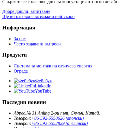
Свържете се с нас още днес за консултация относно дизайна.
Добре дошли, запитване
Ще ви отговоря възможно най-скоро
Информация
За нас
Често задавани въпроси
Продукти
Система за монтаж на слънчева енергия
Ограда
Фейсбук
LinkedIn
YouTube
Последни новини
Адрес:
№ 31 Anling 2-ри път, Сямън, Китай.
Телефон:
+86-592-5550626 (японски)
Телефон:
+86-592-5552829 (английски)