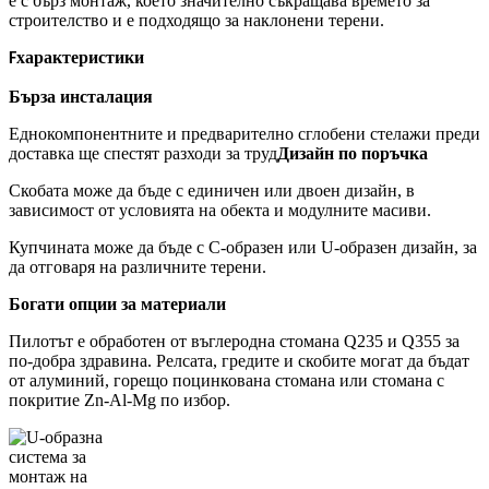
е с бърз монтаж, което значително съкращава времето за
строителство и е подходящо за наклонени терени.
характеристики
F
Бърза инсталация
Еднокомпонентните и предварително сглобени стелажи преди
доставка ще спестят разходи за труд
Дизайн по поръчка
Скобата може да бъде с единичен или двоен дизайн, в
зависимост от условията на обекта и модулните масиви.
Купчината може да бъде с C-образен или U-образен дизайн, за
да отговаря на различните терени.
Богати опции за материали
Пилотът е обработен от въглеродна стомана Q235 и Q355 за
по-добра здравина. Релсата, гредите и скобите могат да бъдат
от алуминий, горещо поцинкована стомана или стомана с
покритие Zn-Al-Mg по избор.