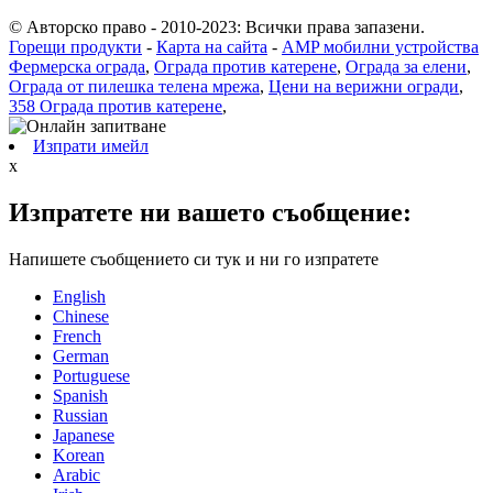
© Авторско право - 2010-2023: Всички права запазени.
Горещи продукти
-
Карта на сайта
-
AMP мобилни устройства
Фермерска ограда
,
Ограда против катерене
,
Ограда за елени
,
Ограда от пилешка телена мрежа
,
Цени на верижни огради
,
358 Ограда против катерене
,
Изпрати имейл
x
Изпратете ни вашето съобщение:
Напишете съобщението си тук и ни го изпратете
English
Chinese
French
German
Portuguese
Spanish
Russian
Japanese
Korean
Arabic