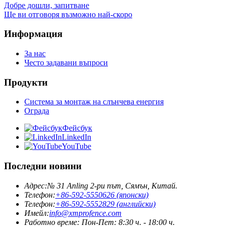
Добре дошли, запитване
Ще ви отговоря възможно най-скоро
Информация
За нас
Често задавани въпроси
Продукти
Система за монтаж на слънчева енергия
Ограда
Фейсбук
LinkedIn
YouTube
Последни новини
Адрес:
№ 31 Anling 2-ри път, Сямън, Китай.
Телефон:
+86-592-5550626 (японски)
Телефон:
+86-592-5552829 (английски)
Имейл:
info@xmprofence.com
Работно време: Пон-Пет: 8:30 ч. - 18:00 ч.