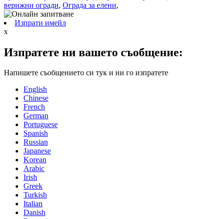
верижни огради
,
Ограда за елени
,
Изпрати имейл
x
Изпратете ни вашето съобщение:
Напишете съобщението си тук и ни го изпратете
English
Chinese
French
German
Portuguese
Spanish
Russian
Japanese
Korean
Arabic
Irish
Greek
Turkish
Italian
Danish