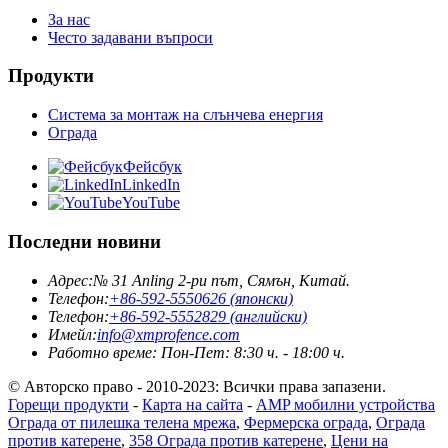
За нас
Често задавани въпроси
Продукти
Система за монтаж на слънчева енергия
Ограда
Фейсбук
LinkedIn
YouTube
Последни новини
Адрес:
№ 31 Anling 2-ри път, Сямън, Китай.
Телефон:
+86-592-5550626 (японски)
Телефон:
+86-592-5552829 (английски)
Имейл:
info@xmprofence.com
Работно време: Пон-Пет: 8:30 ч. - 18:00 ч.
© Авторско право - 2010-2023: Всички права запазени.
Горещи продукти
-
Карта на сайта
-
AMP мобилни устройства
Ограда от пилешка телена мрежа
,
Фермерска ограда
,
Ограда
против катерене
,
358 Ограда против катерене
,
Цени на