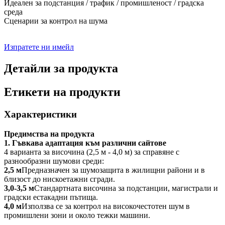
Идеален за подстанция / трафик / промишленост / градска
среда
Сценарии за контрол на шума
Изпратете ни имейл
Детайли за продукта
Етикети на продукти
Характеристики
Предимства на продукта
1. Гъвкава адаптация към различни сайтове
4 варианта за височина (2,5 м - 4,0 м) за справяне с
разнообразни шумови среди:
2,5 м
Предназначен за шумозащита в жилищни райони и в
близост до нискоетажни сгради.
3,0-3,5 м
Стандартната височина за подстанции, магистрали и
градски естакадни пътища.
4,0 м
Използва се за контрол на високочестотен шум в
промишлени зони и около тежки машини.