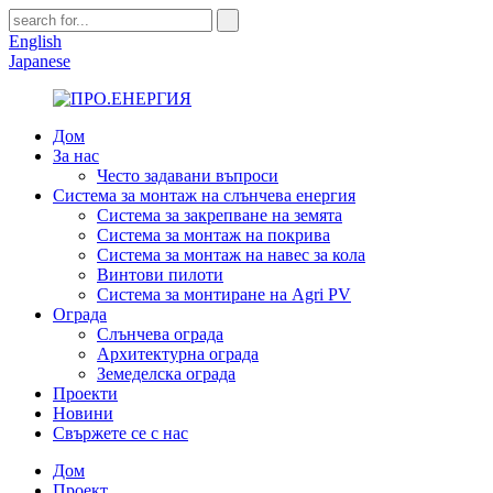
English
Japanese
Дом
За нас
Често задавани въпроси
Система за монтаж на слънчева енергия
Система за закрепване на земята
Система за монтаж на покрива
Система за монтаж на навес за кола
Винтови пилоти
Система за монтиране на Agri PV
Ограда
Слънчева ограда
Архитектурна ограда
Земеделска ограда
Проекти
Новини
Свържете се с нас
Дом
Проект