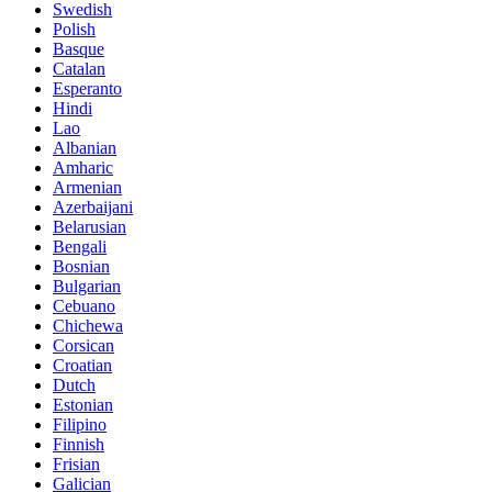
Swedish
Polish
Basque
Catalan
Esperanto
Hindi
Lao
Albanian
Amharic
Armenian
Azerbaijani
Belarusian
Bengali
Bosnian
Bulgarian
Cebuano
Chichewa
Corsican
Croatian
Dutch
Estonian
Filipino
Finnish
Frisian
Galician