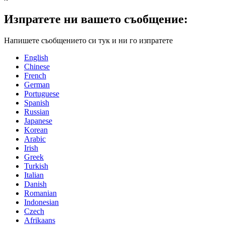
Изпратете ни вашето съобщение:
Напишете съобщението си тук и ни го изпратете
English
Chinese
French
German
Portuguese
Spanish
Russian
Japanese
Korean
Arabic
Irish
Greek
Turkish
Italian
Danish
Romanian
Indonesian
Czech
Afrikaans