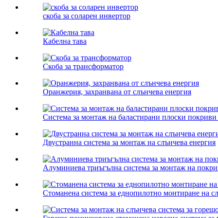
скоба за соларен инвертор
Кабелна тава
Скоба за трансформатор
Оранжерия, захранвана от слънчева енергия
Система за монтаж на баластирани плоски покриви 
Двустранна система за монтаж на слънчева енергия
Алуминиева триъгълна система за монтаж на покри
Стоманена система за еднопилотно монтиране на с