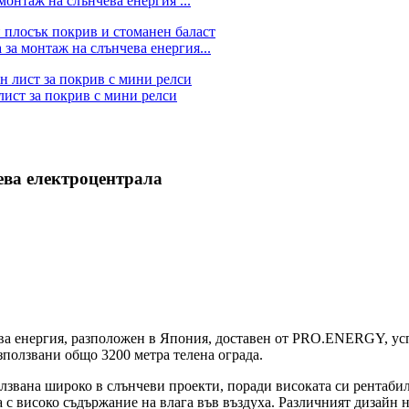
онтаж на слънчева енергия ...
 за монтаж на слънчева енергия...
лист за покрив с мини релси
ева електроцентрала
чева енергия, разположен в Япония, доставен от PRO.ENERGY, у
зползвани общо 3200 метра телена ограда.
лзвана широко в слънчеви проекти, поради високата си рентабил
 с високо съдържание на влага във въздуха. Различният дизайн н