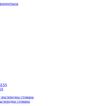
троцентрала
SS
въглеродна стомана