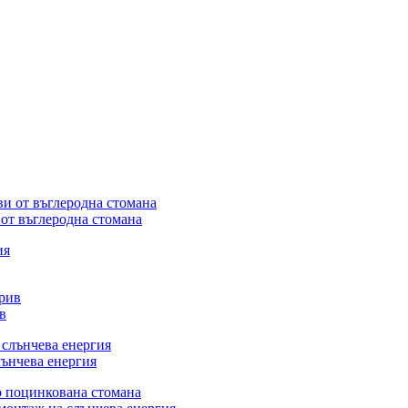
от въглеродна стомана
в
лънчева енергия