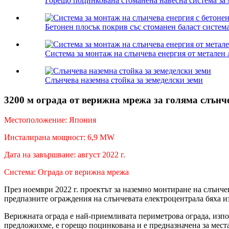
Горещо поцинкована стоманена навесна система за м
Бетонен плосък покрив със стоманен баласт система
Система за монтаж на слънчева енергия от метален 
Слънчева наземна стойка за земеделски земи
3200 м ограда от верижна мрежа за голяма слънч
Местоположение: Япония
Инсталирана мощност: 6,9 MW
Дата на завършване: август 2022 г.
Система: Ограда от верижна мрежа
През ноември 2022 г. проектът за наземно монтиране на слън
предпазните ограждения на слънчевата електроцентрала бяха и
Верижната ограда е най-приемливата периметрова ограда, изпо
предложихме, е горещо поцинкована и е предназначена за места