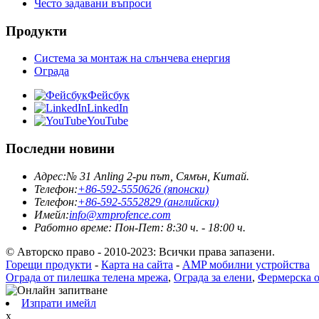
Често задавани въпроси
Продукти
Система за монтаж на слънчева енергия
Ограда
Фейсбук
LinkedIn
YouTube
Последни новини
Адрес:
№ 31 Anling 2-ри път, Сямън, Китай.
Телефон:
+86-592-5550626 (японски)
Телефон:
+86-592-5552829 (английски)
Имейл:
info@xmprofence.com
Работно време: Пон-Пет: 8:30 ч. - 18:00 ч.
© Авторско право - 2010-2023: Всички права запазени.
Горещи продукти
-
Карта на сайта
-
AMP мобилни устройства
Ограда от пилешка телена мрежа
,
Ограда за елени
,
Фермерска о
Изпрати имейл
x